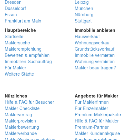
Dresden
Leipzig
Düsseldorf
München
Essen
Nürnberg
Frankfurt am Main
Stuttgart
Hauptbereiche
Immobilie anbieten
Startseite
Hausverkauf
Maklersuche
Wohnungsverkauf
Maklerempfehlung
Grundstücksverkauf
Bewerten & empfehlen
Immobilie vermieten
Immobilien-Suchauftrag
Wohnung vermieten
Für Makler
Makler beauftragen?
Weitere Städte
Nützliches
Angebote für Makler
Hilfe & FAQ für Besucher
Für Maklerfirmen
Makler-Checkliste
Für Einzelmakler
Maklervertrag
Premium-Maklerpakete
Maklerprovision
Hilfe & FAQ für Makler
Maklerbewertung
Premium-Partner
Maklerverbände
Makler-Kundenakquise
MaklerSuchen empfehlen
Kundenauszeichnung