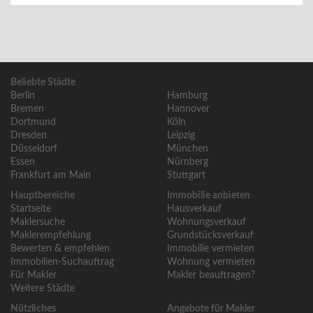
Beliebte Städte
Berlin
Hamburg
Bremen
Hannover
Dortmund
Köln
Dresden
Leipzig
Düsseldorf
München
Essen
Nürnberg
Frankfurt am Main
Stuttgart
Hauptbereiche
Immobilie anbieten
Startseite
Hausverkauf
Maklersuche
Wohnungsverkauf
Maklerempfehlung
Grundstücksverkauf
Bewerten & empfehlen
Immobilie vermieten
Immobilien-Suchauftrag
Wohnung vermieten
Für Makler
Makler beauftragen?
Weitere Städte
Nützliches
Angebote für Makler