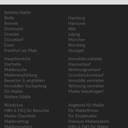
Beliebte Städte
Berlin
Hamburg
Bremen
Hannover
Dortmund
Köln
Dresden
Leipzig
Düsseldorf
München
Essen
Nürnberg
Frankfurt am Main
Stuttgart
Hauptbereiche
Immobilie anbieten
Startseite
Hausverkauf
Maklersuche
Wohnungsverkauf
Maklerempfehlung
Grundstücksverkauf
Bewerten & empfehlen
Immobilie vermieten
Immobilien-Suchauftrag
Wohnung vermieten
Für Makler
Makler beauftragen?
Weitere Städte
Nützliches
Angebote für Makler
Hilfe & FAQ für Besucher
Für Maklerfirmen
Makler-Checkliste
Für Einzelmakler
Maklervertrag
Premium-Maklerpakete
Maklerprovision
Hilfe & FAQ für Makler