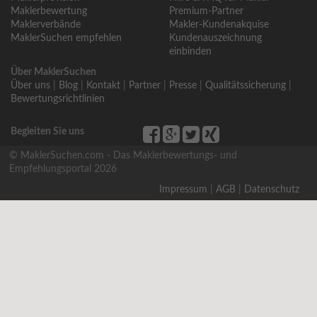
Maklerbewertung
Premium-Partner
Maklerverbände
Makler-Kundenakquise
MaklerSuchen empfehlen
Kundenauszeichnung
einbinden
Über MaklerSuchen
Über uns
|
Blog
|
Kontakt
|
Partner
|
Presse
|
Qualitätssicherung
|
Bewertungsrichtlinien
Begleiten Sie uns
© MaklerSuchen.com - Das Maklerbewertungs- und
Empfehlungsportal 2026
Impressum
|
AGB
|
Datenschutz