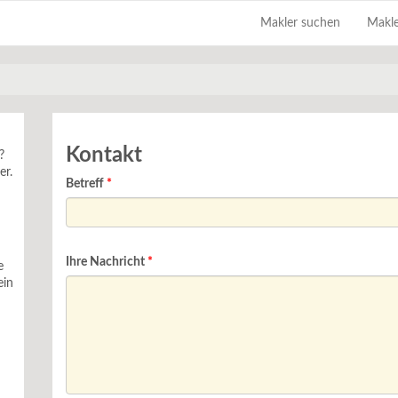
Makler suchen
Makle
Kontakt
?
er.
Betreff
Ihre Nachricht
e
ein