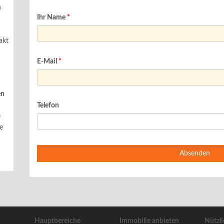
h
Ihr Name
akt
E-Mail
en
Telefon
f
ie
Absenden
Hauptbereiche
Immobilie anbieten
Nützli