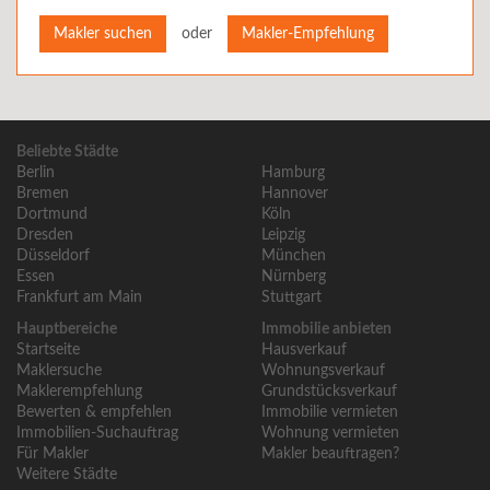
oder
Makler suchen
Makler-Empfehlung
Beliebte Städte
Berlin
Hamburg
Bremen
Hannover
Dortmund
Köln
Dresden
Leipzig
Düsseldorf
München
Essen
Nürnberg
Frankfurt am Main
Stuttgart
Hauptbereiche
Immobilie anbieten
Startseite
Hausverkauf
Maklersuche
Wohnungsverkauf
Maklerempfehlung
Grundstücksverkauf
Bewerten & empfehlen
Immobilie vermieten
Immobilien-Suchauftrag
Wohnung vermieten
Für Makler
Makler beauftragen?
Weitere Städte