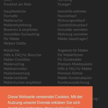
Essen
Nürnberg
Frankfurt am Main
Stuttgart
Hauptbereiche
Immobilie anbieten
Startseite
Hausverkauf
Maklersuche
Wohnungsverkauf
Maklerempfehlung
Grundstücksverkauf
Bewerten & empfehlen
Immobilie vermieten
Immobilien-Suchauftrag
Wohnung vermieten
Für Makler
Makler beauftragen?
Weitere Städte
Nützliches
Angebote für Makler
Hilfe & FAQ für Besucher
Für Maklerfirmen
Makler-Checkliste
Für Einzelmakler
Maklervertrag
Premium-Maklerpakete
Maklerprovision
Hilfe & FAQ für Makler
Maklerbewertung
Premium-Partner
Maklerverbände
Makler-Kundenakquise
MaklerSuchen empfehlen
Kundenauszeichnung
einbinden
Über MaklerSuchen
Diese Webseite verwendet Cookies. Mit der
Über uns
|
Blog
|
Kontakt
|
Partner
|
Presse
|
Qualitätssicherung
|
Nutzung unserer Dienste erklären Sie sich
Bewertungsrichtlinien