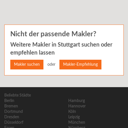
Nicht der passende Makler?
Weitere Makler in
Stuttgart
suchen oder
empfehlen lassen
oder
Makler suchen
Makler-Empfehlung
Beliebte Städte
Berlin
Hamburg
Bremen
Hannover
Dortmund
Köln
Dresden
Leipzig
Düsseldorf
München