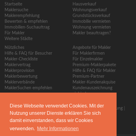
Startseite
Hausverkauf
Maklersuche
Wohnungsverkauf
Maklerempfehlung
Grundstücksverkauf
Bewerten & empfehlen
Immobilie vermieten
Immobilien-Suchauftrag
Wohnung vermieten
Für Makler
Makler beauftragen?
Weitere Städte
Nützliches
Angebote für Makler
Hilfe & FAQ für Besucher
Für Maklerfirmen
Makler-Checkliste
Für Einzelmakler
Maklervertrag
Premium-Maklerpakete
Maklerprovision
Hilfe & FAQ für Makler
Maklerbewertung
Premium-Partner
Maklerverbände
Makler-Kundenakquise
MaklerSuchen empfehlen
Kundenauszeichnung
einbinden
Über MaklerSuchen
Diese Webseite verwendet Cookies. Mit der
Über uns
|
Blog
|
Kontakt
|
Partner
|
Presse
|
Qualitätssicherung
|
Nutzung unserer Dienste erklären Sie sich
Bewertungsrichtlinien
damit einverstanden, dass wir Cookies
Begleiten Sie uns
verwenden.
Mehr Informationen