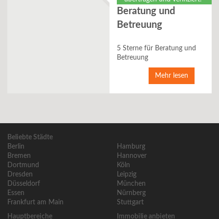
Beratung und
Betreuung
5 Sterne für Beratung und
Betreuung
Mehr lesen
Beliebte Städte
Berlin
Hamburg
Bremen
Hannover
Dortmund
Köln
Dresden
Leipzig
Düsseldorf
München
Essen
Nürnberg
Frankfurt am Main
Stuttgart
Hauptbereiche
Immobilie anbieten