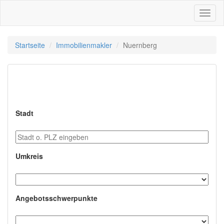
Toggl
naviga
Startseite
Immobilienmakler
Nuernberg
Immobilienmakler in
Nuernberg
Stadt
Umkreis
Angebotsschwerpunkte