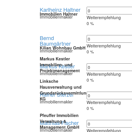
Karlheinz Haltner
Immobilien Haltner
Immobilienmakler
Weiterempfehlung
0 %
Bernd
Baumgärtner
Weiterempfehlung
Kilian Wohnbau GmbH
Immobilienmakler
0 %
Markus Kestler
Immobilien- und
Markus Kestler
Projektmanagement
Immobilienmakler
Weiterempfehlung
0 %
Linksche
Hausverwaltung und
Grundstücksvermittlung
Rainer Sterzel
KG
Immobilienmakler
Weiterempfehlung
0 %
Pfeuffer Immobilien
Verwaltung &
Matthias Fischer
Management GmbH
Immobilienmakler
Weiterempfehlung