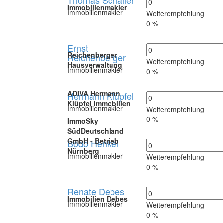
Thomas Schaller
Immobilienmakler
Immobilienmakler
Weiterempfehlung
0 %
Ernst
Reichenberger
Reichenberger
Weiterempfehlung
Hausverwaltung
Immobilienmakler
0 %
ADIVA Hermann
Hermann Klüpfel
Klüpfel Immobilien
Immobilienmakler
Weiterempfehlung
0 %
ImmoSky
SüdDeutschland
GmbH - Betrieb
Bodo Henkel
Nürnberg
Immobilienmakler
Weiterempfehlung
0 %
Renate Debes
Immobilien Debes
Immobilienmakler
Weiterempfehlung
0 %