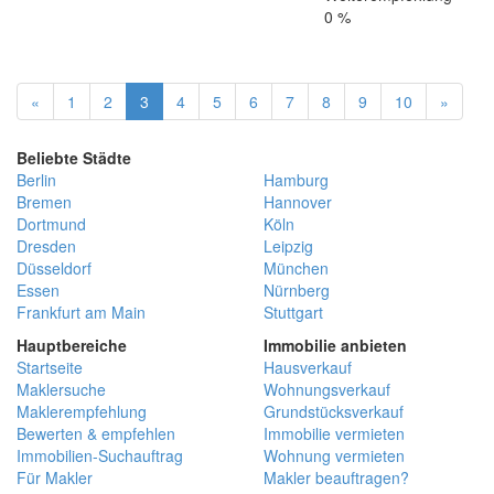
0 %
«
1
2
3
4
5
6
7
8
9
10
»
Beliebte Städte
Berlin
Hamburg
Bremen
Hannover
Dortmund
Köln
Dresden
Leipzig
Düsseldorf
München
Essen
Nürnberg
Frankfurt am Main
Stuttgart
Hauptbereiche
Immobilie anbieten
Startseite
Hausverkauf
Maklersuche
Wohnungsverkauf
Maklerempfehlung
Grundstücksverkauf
Bewerten & empfehlen
Immobilie vermieten
Immobilien-Suchauftrag
Wohnung vermieten
Für Makler
Makler beauftragen?