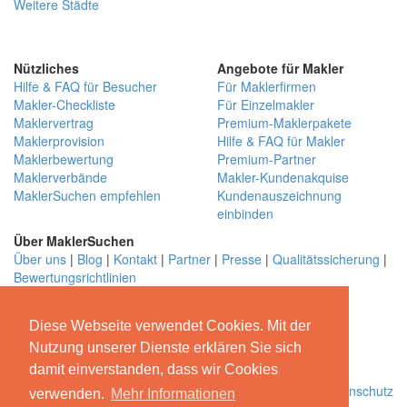
Weitere Städte
Nützliches
Angebote für Makler
Hilfe & FAQ für Besucher
Für Maklerfirmen
Makler-Checkliste
Für Einzelmakler
Maklervertrag
Premium-Maklerpakete
Maklerprovision
Hilfe & FAQ für Makler
Maklerbewertung
Premium-Partner
Maklerverbände
Makler-Kundenakquise
MaklerSuchen empfehlen
Kundenauszeichnung
einbinden
Über MaklerSuchen
Über uns
|
Blog
|
Kontakt
|
Partner
|
Presse
|
Qualitätssicherung
|
Bewertungsrichtlinien
Begleiten Sie uns
Diese Webseite verwendet Cookies. Mit der
© MaklerSuchen.com - Das Maklerbewertungs- und
Nutzung unserer Dienste erklären Sie sich
Empfehlungsportal 2026
damit einverstanden, dass wir Cookies
Impressum
|
AGB
|
Datenschutz
verwenden.
Mehr Informationen