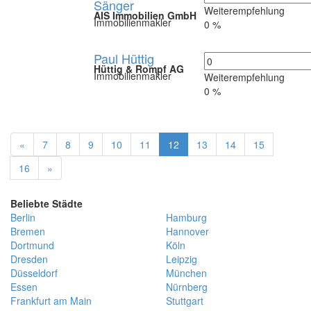
Sänger
Weiterempfehlung
AIS Immobilien GmbH
Immobilienmakler
0 %
Paul Hüttig
Hüttig & Rompf AG
Immobilienmakler
Weiterempfehlung
0 %
«
7
8
9
10
11
12
13
14
15
16
»
Beliebte Städte
Berlin
Hamburg
Bremen
Hannover
Dortmund
Köln
Dresden
Leipzig
Düsseldorf
München
Essen
Nürnberg
Frankfurt am Main
Stuttgart