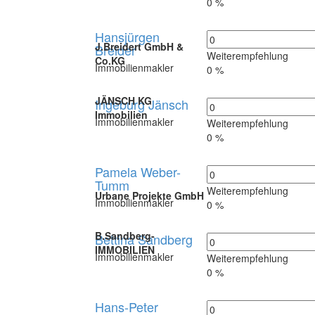
0 %
Hansjürgen
J.Breidert GmbH &
Breider
Weiterempfehlung
Co.KG
Immobilienmakler
0 %
JÄNSCH KG
Ingeburg Jänsch
Immobilien
Immobilienmakler
Weiterempfehlung
0 %
Pamela Weber-
Tumm
Weiterempfehlung
Urbane Projekte GmbH
Immobilienmakler
0 %
B.Sandberg-
Bettina Sandberg
IMMOBILIEN
Immobilienmakler
Weiterempfehlung
0 %
Hans-Peter