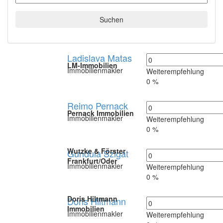
Suchen
Ladislava Matas
LM-Immobilien
Immobilienmakler
Weiterempfehlung
0 %
Reimo Pernack
Pernack Immobilien
Immobilienmakler
Weiterempfehlung
0 %
Wutzke & Förster
Gundula Szigat
Frankfurt/Oder
Immobilienmakler
Weiterempfehlung
0 %
Doris Hiltmann
Doris Hiltmann
Immobilien
Immobilienmakler
Weiterempfehlung