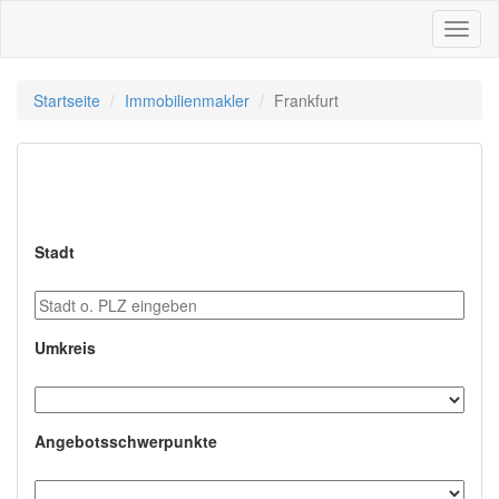
Toggl
naviga
Startseite
Immobilienmakler
Frankfurt
Immobilienmakler in
Frankfurt
Stadt
Umkreis
Angebotsschwerpunkte