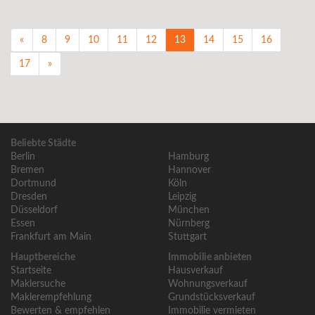
«
8
9
10
11
12
13
14
15
16
17
»
Beliebte Städte
Berlin
Hamburg
Bremen
Hannover
Dortmund
Köln
Dresden
Leipzig
Düsseldorf
München
Essen
Nürnberg
Frankfurt am Main
Stuttgart
Hauptbereiche
Immobilie anbieten
Startseite
Hausverkauf
Maklersuche
Wohnungsverkauf
Maklerempfehlung
Grundstücksverkauf
Bewerten & empfehlen
Immobilie vermieten