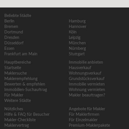
Beliebte Städte
Berlin
Hamburg
Bremen
Hannover
Dortmund
Köln
Dresden
Leipzig
Düsseldorf
München
Essen
Nürnberg
Frankfurt am Main
Stuttgart
Hauptbereiche
Immobilie anbieten
Startseite
Hausverkauf
Maklersuche
Wohnungsverkauf
Maklerempfehlung
Grundstücksverkauf
Bewerten & empfehlen
Immobilie vermieten
Immobilien-Suchauftrag
Wohnung vermieten
Für Makler
Makler beauftragen?
Weitere Städte
Nützliches
Angebote für Makler
Hilfe & FAQ für Besucher
Für Maklerfirmen
Makler-Checkliste
Für Einzelmakler
Maklervertrag
Premium-Maklerpakete