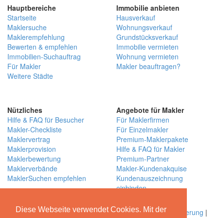
Hauptbereiche
Immobilie anbieten
Startseite
Hausverkauf
Maklersuche
Wohnungsverkauf
Maklerempfehlung
Grundstücksverkauf
Bewerten & empfehlen
Immobilie vermieten
Immobilien-Suchauftrag
Wohnung vermieten
Für Makler
Makler beauftragen?
Weitere Städte
Nützliches
Angebote für Makler
Hilfe & FAQ für Besucher
Für Maklerfirmen
Makler-Checkliste
Für Einzelmakler
Maklervertrag
Premium-Maklerpakete
Maklerprovision
Hilfe & FAQ für Makler
Maklerbewertung
Premium-Partner
Maklerverbände
Makler-Kundenakquise
MaklerSuchen empfehlen
Kundenauszeichnung
einbinden
Über MaklerSuchen
Diese Webseite verwendet Cookies. Mit der
Über uns
|
Blog
|
Kontakt
|
Partner
|
Presse
|
Qualitätssicherung
|