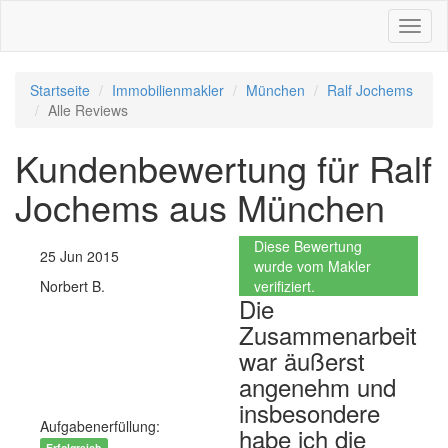
Toggl
naviga
Startseite
Immobilienmakler
München
Ralf Jochems
Alle Reviews
Kundenbewertung für Ralf
Jochems aus München
Diese Bewertung
25 Jun 2015
wurde vom Makler
Norbert B.
verifiziert.
Die
Verkaufen
Zusammenarbeit
Wohnimmobilie Kauf
war äußerst
angenehm und
Einfamilienhaus
insbesondere
Aufgabenerfüllung:
habe ich die
Erfolgreich