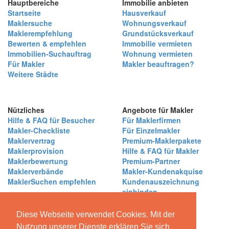
Hauptbereiche
Immobilie anbieten
Startseite
Hausverkauf
Maklersuche
Wohnungsverkauf
Maklerempfehlung
Grundstücksverkauf
Bewerten & empfehlen
Immobilie vermieten
Immobilien-Suchauftrag
Wohnung vermieten
Für Makler
Makler beauftragen?
Weitere Städte
Nützliches
Angebote für Makler
Hilfe & FAQ für Besucher
Für Maklerfirmen
Makler-Checkliste
Für Einzelmakler
Maklervertrag
Premium-Maklerpakete
Maklerprovision
Hilfe & FAQ für Makler
Maklerbewertung
Premium-Partner
Maklerverbände
Makler-Kundenakquise
MaklerSuchen empfehlen
Kundenauszeichnung
einbinden
Über MaklerSuchen
Diese Webseite verwendet Cookies. Mit der
Über uns
|
Blog
|
Kontakt
|
Partner
|
Presse
|
Qualitätssicherung
|
Bewertungsrichtlinien
Nutzung unserer Dienste erklären Sie sich