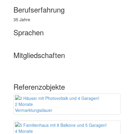
Berufserfahrung
35 Jahre
Sprachen
DEUTSCH
Türkisch
Mitgliedschaften
IHK - Industrie- und Handelskammer in 45127 Essen
BVFI – Bundesverband für die Immobilienwirtschaft in 60314 Frankfurt
BdSt - Bund der Steuerzahler Nordrhein-Westfalen e.V. in 40237 Düsseldorf
Referenzobjekte
2 Monate
Vermarktungsdauer
4 Monate