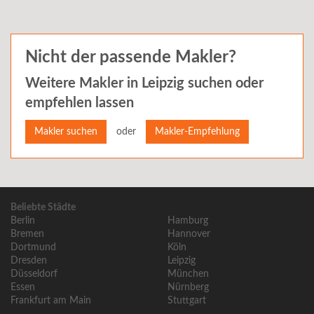
Nicht der passende Makler?
Weitere Makler in
Leipzig
suchen oder
empfehlen lassen
oder
Makler suchen
Makler-Empfehlung
Beliebte Städte
Berlin
Hamburg
Bremen
Hannover
Dortmund
Köln
Dresden
Leipzig
Düsseldorf
München
Essen
Nürnberg
Frankfurt am Main
Stuttgart