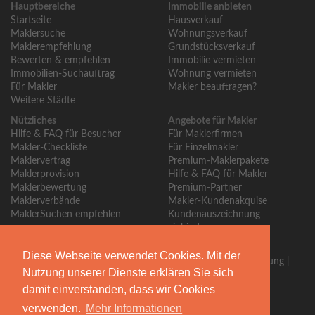
Hauptbereiche
Immobilie anbieten
Startseite
Hausverkauf
Maklersuche
Wohnungsverkauf
Maklerempfehlung
Grundstücksverkauf
Bewerten & empfehlen
Immobilie vermieten
Immobilien-Suchauftrag
Wohnung vermieten
Für Makler
Makler beauftragen?
Weitere Städte
Nützliches
Angebote für Makler
Hilfe & FAQ für Besucher
Für Maklerfirmen
Makler-Checkliste
Für Einzelmakler
Maklervertrag
Premium-Maklerpakete
Maklerprovision
Hilfe & FAQ für Makler
Maklerbewertung
Premium-Partner
Maklerverbände
Makler-Kundenakquise
MaklerSuchen empfehlen
Kundenauszeichnung
einbinden
Über MaklerSuchen
Diese Webseite verwendet Cookies. Mit der
Über uns
|
Blog
|
Kontakt
|
Partner
|
Presse
|
Qualitätssicherung
|
Nutzung unserer Dienste erklären Sie sich
Bewertungsrichtlinien
damit einverstanden, dass wir Cookies
Begleiten Sie uns
verwenden.
Mehr Informationen