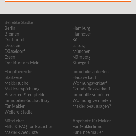
Beliebte Städte
Berlin
Hamburg
Bremen
Hannover
Dortmund
Köln
Dresden
Leipzig
Düsseldorf
München
Essen
Nürnberg
Frankfurt am Main
Stuttgart
Hauptbereiche
Immobilie anbieten
Startseite
Hausverkauf
Maklersuche
Wohnungsverkauf
Maklerempfehlung
Grundstücksverkauf
Bewerten & empfehlen
Immobilie vermieten
Immobilien-Suchauftrag
Wohnung vermieten
Für Makler
Makler beauftragen?
Weitere Städte
Nützliches
Angebote für Makler
Hilfe & FAQ für Besucher
Für Maklerfirmen
Makler-Checkliste
Für Einzelmakler