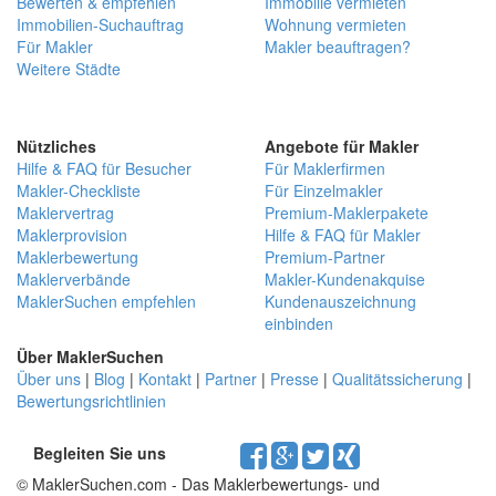
Bewerten & empfehlen
Immobilie vermieten
Immobilien-Suchauftrag
Wohnung vermieten
Für Makler
Makler beauftragen?
Weitere Städte
Nützliches
Angebote für Makler
Hilfe & FAQ für Besucher
Für Maklerfirmen
Makler-Checkliste
Für Einzelmakler
Maklervertrag
Premium-Maklerpakete
Maklerprovision
Hilfe & FAQ für Makler
Maklerbewertung
Premium-Partner
Maklerverbände
Makler-Kundenakquise
MaklerSuchen empfehlen
Kundenauszeichnung
einbinden
Über MaklerSuchen
Über uns
|
Blog
|
Kontakt
|
Partner
|
Presse
|
Qualitätssicherung
|
Bewertungsrichtlinien
Begleiten Sie uns
© MaklerSuchen.com - Das Maklerbewertungs- und