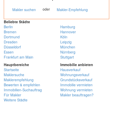
oder
Makler suchen
Makler-Empfehlung
Beliebte Städte
Berlin
Hamburg
Bremen
Hannover
Dortmund
Köln
Dresden
Leipzig
Düsseldorf
München
Essen
Nürnberg
Frankfurt am Main
Stuttgart
Hauptbereiche
Immobilie anbieten
Startseite
Hausverkauf
Maklersuche
Wohnungsverkauf
Maklerempfehlung
Grundstücksverkauf
Bewerten & empfehlen
Immobilie vermieten
Immobilien-Suchauftrag
Wohnung vermieten
Für Makler
Makler beauftragen?
Weitere Städte