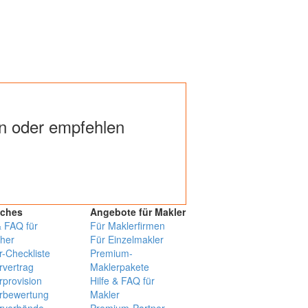
 oder empfehlen
iches
Angebote für Makler
& FAQ für
Für Maklerfirmen
her
Für Einzelmakler
r-Checkliste
Premium-
rvertrag
Maklerpakete
rprovision
Hilfe & FAQ für
rbewertung
Makler