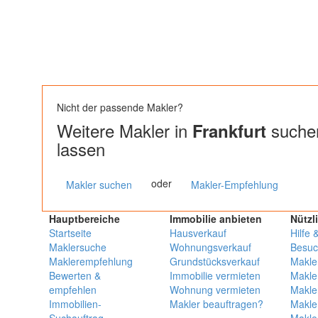
Nicht der passende Makler?
Weitere Makler in
suchen
Frankfurt
lassen
oder
Makler suchen
Makler-Empfehlung
Hauptbereiche
Immobilie anbieten
Nützl
Startseite
Hausverkauf
Hilfe 
Maklersuche
Wohnungsverkauf
Besuc
Maklerempfehlung
Grundstücksverkauf
Makle
Bewerten &
Immobilie vermieten
Makle
empfehlen
Wohnung vermieten
Makle
Immobilien-
Makler beauftragen?
Makle