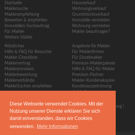
Startseite
Hausverkauf
Maklersuche
Wohnungsverkauf
Maklerempfehlung
Grundstücksverkauf
Bewerten & empfehlen
Immobilie vermieten
Immobilien-Suchauftrag
Wohnung vermieten
Für Makler
Makler beauftragen?
Weitere Städte
Nützliches
Angebote für Makler
Hilfe & FAQ für Besucher
Für Maklerfirmen
Makler-Checkliste
Für Einzelmakler
Maklervertrag
Premium-Maklerpakete
Maklerprovision
Hilfe & FAQ für Makler
Maklerbewertung
Premium-Partner
Maklerverbände
Makler-Kundenakquise
MaklerSuchen empfehlen
Kundenauszeichnung
einbinden
Über MaklerSuchen
Diese Webseite verwendet Cookies. Mit der
Über uns
|
Blog
|
Kontakt
|
Partner
|
Presse
|
Qualitätssicherung
|
Nutzung unserer Dienste erklären Sie sich
Bewertungsrichtlinien
damit einverstanden, dass wir Cookies
Begleiten Sie uns
verwenden.
Mehr Informationen