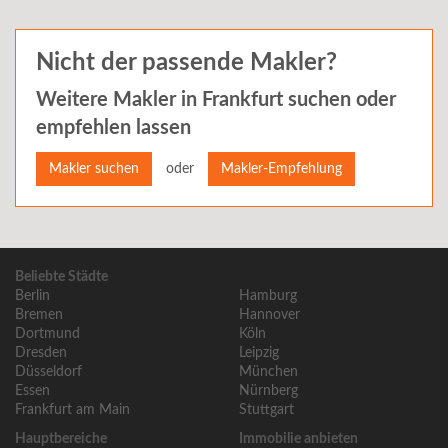
Nicht der passende Makler?
Weitere Makler in
Frankfurt
suchen oder
empfehlen lassen
oder
Makler suchen
Makler-Empfehlung
Beliebte Städte
Berlin
Hamburg
Bremen
Hannover
Dortmund
Köln
Dresden
Leipzig
Düsseldorf
München
Essen
Nürnberg
Frankfurt am Main
Stuttgart
Hauptbereiche
Immobilie anbieten