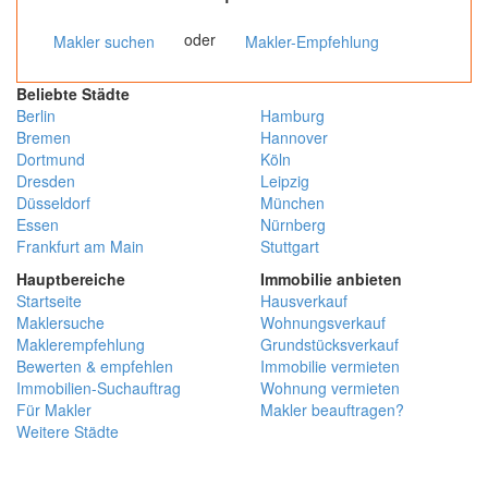
oder
Makler suchen
Makler-Empfehlung
Beliebte Städte
Berlin
Hamburg
Bremen
Hannover
Dortmund
Köln
Dresden
Leipzig
Düsseldorf
München
Essen
Nürnberg
Frankfurt am Main
Stuttgart
Hauptbereiche
Immobilie anbieten
Startseite
Hausverkauf
Maklersuche
Wohnungsverkauf
Maklerempfehlung
Grundstücksverkauf
Bewerten & empfehlen
Immobilie vermieten
Immobilien-Suchauftrag
Wohnung vermieten
Für Makler
Makler beauftragen?
Weitere Städte