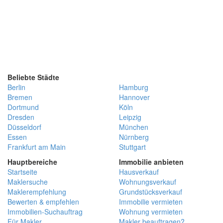
Beliebte Städte
Berlin
Hamburg
Bremen
Hannover
Dortmund
Köln
Dresden
Leipzig
Düsseldorf
München
Essen
Nürnberg
Frankfurt am Main
Stuttgart
Hauptbereiche
Immobilie anbieten
Startseite
Hausverkauf
Maklersuche
Wohnungsverkauf
Maklerempfehlung
Grundstücksverkauf
Bewerten & empfehlen
Immobilie vermieten
Immobilien-Suchauftrag
Wohnung vermieten
Für Makler
Makler beauftragen?