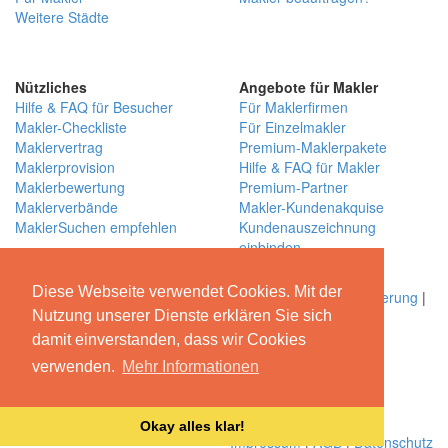
Weitere Städte
Nützliches
Angebote für Makler
Hilfe & FAQ für Besucher
Für Maklerfirmen
Makler-Checkliste
Für Einzelmakler
Maklervertrag
Premium-Maklerpakete
Maklerprovision
Hilfe & FAQ für Makler
Maklerbewertung
Premium-Partner
Maklerverbände
Makler-Kundenakquise
MaklerSuchen empfehlen
Kundenauszeichnung
einbinden
Über MaklerSuchen
Diese Webseite verwendet Cookies. Mit der
Über uns
|
Blog
|
Kontakt
|
Partner
|
Presse
|
Qualitätssicherung
|
Bewertungsrichtlinien
Nutzung unserer Dienste erklären Sie sich
damit einverstanden, dass wir Cookies
Begleiten Sie uns
verwenden.
Mehr Informationen
© MaklerSuchen.com - Das Maklerbewertungs- und
Empfehlungsportal 2026
Okay alles klar!
Impressum
|
AGB
|
Datenschutz