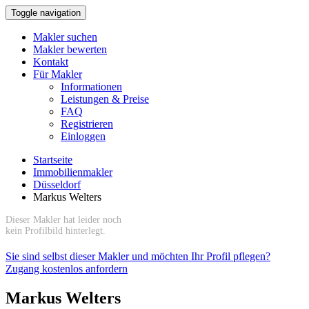
Toggle navigation
Makler suchen
Makler bewerten
Kontakt
Für Makler
Informationen
Leistungen & Preise
FAQ
Registrieren
Einloggen
Startseite
Immobilienmakler
Düsseldorf
Markus Welters
Dieser Makler hat leider noch
kein Profilbild hinterlegt.
Sie sind selbst dieser Makler und möchten Ihr Profil pflegen?
Zugang kostenlos anfordern
Markus Welters