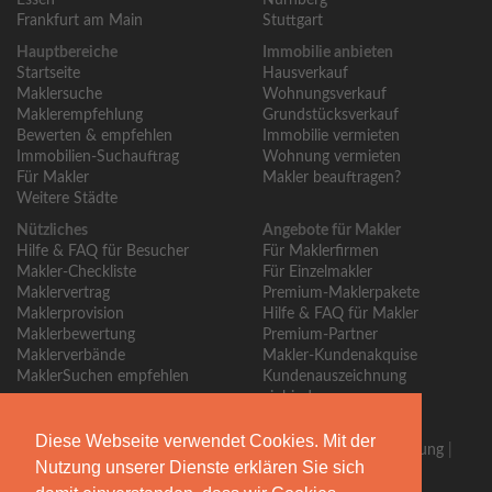
Essen
Nürnberg
Frankfurt am Main
Stuttgart
Hauptbereiche
Immobilie anbieten
Startseite
Hausverkauf
Maklersuche
Wohnungsverkauf
Maklerempfehlung
Grundstücksverkauf
Bewerten & empfehlen
Immobilie vermieten
Immobilien-Suchauftrag
Wohnung vermieten
Für Makler
Makler beauftragen?
Weitere Städte
Nützliches
Angebote für Makler
Hilfe & FAQ für Besucher
Für Maklerfirmen
Makler-Checkliste
Für Einzelmakler
Maklervertrag
Premium-Maklerpakete
Maklerprovision
Hilfe & FAQ für Makler
Maklerbewertung
Premium-Partner
Maklerverbände
Makler-Kundenakquise
MaklerSuchen empfehlen
Kundenauszeichnung
einbinden
Über MaklerSuchen
Diese Webseite verwendet Cookies. Mit der
Über uns
|
Blog
|
Kontakt
|
Partner
|
Presse
|
Qualitätssicherung
|
Nutzung unserer Dienste erklären Sie sich
Bewertungsrichtlinien