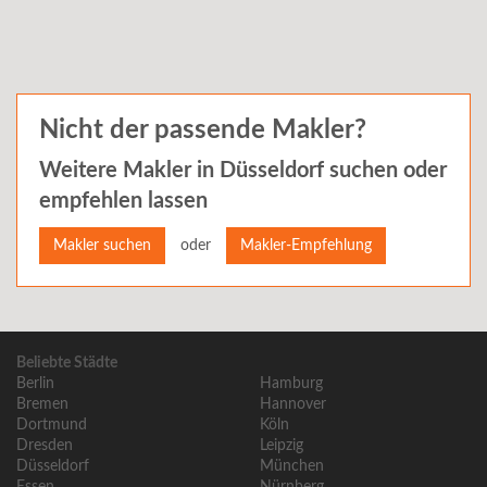
Nicht der passende Makler?
Weitere Makler in
Düsseldorf
suchen oder
empfehlen lassen
oder
Makler suchen
Makler-Empfehlung
Beliebte Städte
Berlin
Hamburg
Bremen
Hannover
Dortmund
Köln
Dresden
Leipzig
Düsseldorf
München