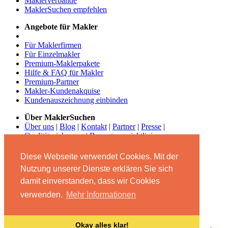
Maklerverbände
MaklerSuchen empfehlen
Angebote für Makler
Für Maklerfirmen
Für Einzelmakler
Premium-Maklerpakete
Hilfe & FAQ für Makler
Premium-Partner
Makler-Kundenakquise
Kundenauszeichnung einbinden
Über MaklerSuchen
Über uns
|
Blog
|
Kontakt
|
Partner
|
Presse
|
Qualitätssicherung
|
Bewertungsrichtlinien
Begleiten Sie uns
Diese Webseite verwendet Cookies. Mit der
Nutzung unserer Dienste erklären Sie sich
damit einverstanden, dass wir Cookies
verwenden.
Mehr Informationen
© MaklerSuchen.com - Das Maklerbewertungs- und
Empfehlungsportal 2026
Okay alles klar!