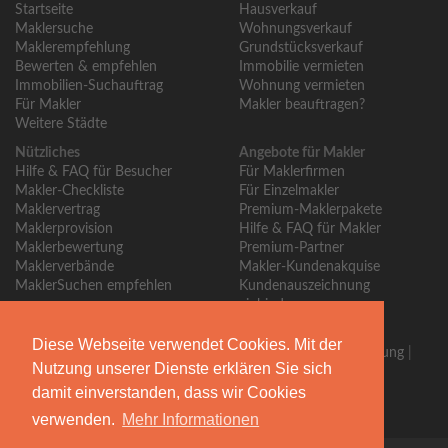
Startseite
Hausverkauf
Maklersuche
Wohnungsverkauf
Maklerempfehlung
Grundstücksverkauf
Bewerten & empfehlen
Immobilie vermieten
Immobilien-Suchauftrag
Wohnung vermieten
Für Makler
Makler beauftragen?
Weitere Städte
Nützliches
Angebote für Makler
Hilfe & FAQ für Besucher
Für Maklerfirmen
Makler-Checkliste
Für Einzelmakler
Maklervertrag
Premium-Maklerpakete
Maklerprovision
Hilfe & FAQ für Makler
Maklerbewertung
Premium-Partner
Maklerverbände
Makler-Kundenakquise
MaklerSuchen empfehlen
Kundenauszeichnung
einbinden
Über MaklerSuchen
Diese Webseite verwendet Cookies. Mit der
Über uns
|
Blog
|
Kontakt
|
Partner
|
Presse
|
Qualitätssicherung
|
Nutzung unserer Dienste erklären Sie sich
Bewertungsrichtlinien
damit einverstanden, dass wir Cookies
Begleiten Sie uns
verwenden.
Mehr Informationen