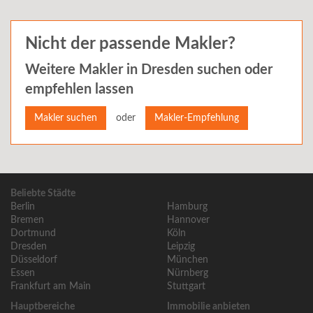
Nicht der passende Makler?
Weitere Makler in
Dresden
suchen oder
empfehlen lassen
oder
Makler suchen
Makler-Empfehlung
Beliebte Städte
Berlin
Hamburg
Bremen
Hannover
Dortmund
Köln
Dresden
Leipzig
Düsseldorf
München
Essen
Nürnberg
Frankfurt am Main
Stuttgart
Hauptbereiche
Immobilie anbieten