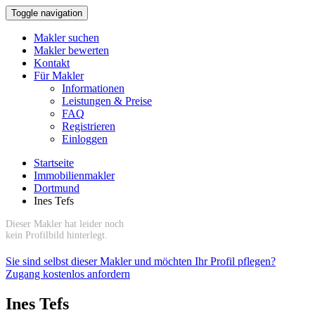
Toggle navigation
Makler suchen
Makler bewerten
Kontakt
Für Makler
Informationen
Leistungen & Preise
FAQ
Registrieren
Einloggen
Startseite
Immobilienmakler
Dortmund
Ines Tefs
Dieser Makler hat leider noch
kein Profilbild hinterlegt.
Sie sind selbst dieser Makler und möchten Ihr Profil pflegen?
Zugang kostenlos anfordern
Ines Tefs