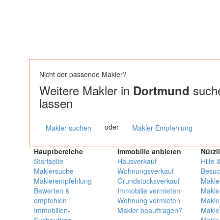
Nicht der passende Makler?
Weitere Makler in
suche
Dortmund
lassen
oder
Makler suchen
Makler-Empfehlung
Hauptbereiche
Immobilie anbieten
Nützl
Startseite
Hausverkauf
Hilfe 
Maklersuche
Wohnungsverkauf
Besuc
Maklerempfehlung
Grundstücksverkauf
Makle
Bewerten &
Immobilie vermieten
Makle
empfehlen
Wohnung vermieten
Makle
Immobilien-
Makler beauftragen?
Makle