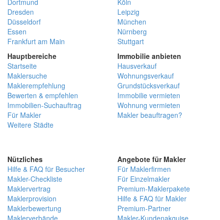
Dortmund
Köln
Dresden
Leipzig
Düsseldorf
München
Essen
Nürnberg
Frankfurt am Main
Stuttgart
Hauptbereiche
Immobilie anbieten
Startseite
Hausverkauf
Maklersuche
Wohnungsverkauf
Maklerempfehlung
Grundstücksverkauf
Bewerten & empfehlen
Immobilie vermieten
Immobilien-Suchauftrag
Wohnung vermieten
Für Makler
Makler beauftragen?
Weitere Städte
Nützliches
Angebote für Makler
Hilfe & FAQ für Besucher
Für Maklerfirmen
Makler-Checkliste
Für Einzelmakler
Maklervertrag
Premium-Maklerpakete
Maklerprovision
Hilfe & FAQ für Makler
Maklerbewertung
Premium-Partner
Maklerverbände
Makler-Kundenakquise